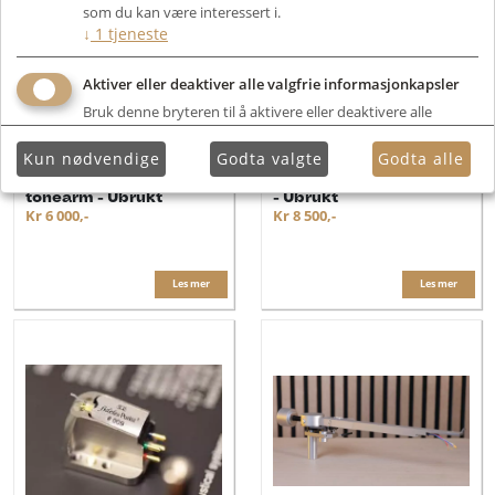
som du kan være interessert i.
↓
1
tjeneste
Aktiver eller deaktiver alle valgfrie informasjonkapsler
Bruk denne bryteren til å aktivere eller deaktivere alle
valgfrie informasjonkapsler.
Kun nødvendige
Godta valgte
Godta alle
Jasmine TA-214J 9"
Jasmine TA 297 12" arm
tonearm - Ubrukt
- Ubrukt
Kr 6 000,-
Kr 8 500,-
Les mer
Les mer