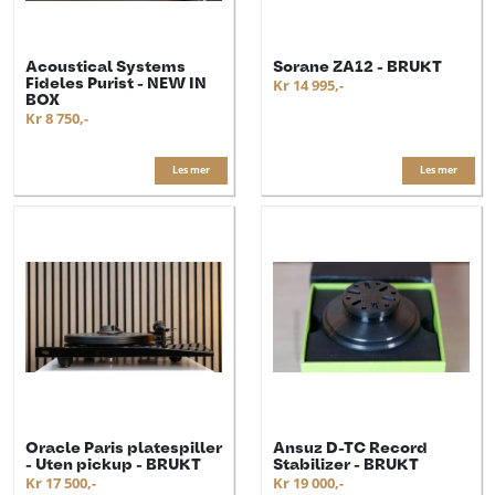
Acoustical Systems
Sorane ZA12 - BRUKT
Fideles Purist - NEW IN
Kr 14 995,-
BOX
Kr 8 750,-
Les mer
Les mer
Oracle Paris platespiller
Ansuz D-TC Record
- Uten pickup - BRUKT
Stabilizer - BRUKT
Kr 17 500,-
Kr 19 000,-