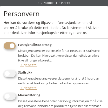
DIN AUDIOFILE EKSPERT
Personvern
0
Her kan du vurdere og tilpasse informasjonkapslene vi
ønsker å bruke på dette nettstedet. Du bestemmer! Aktiver
Forside
/
Bruktmarked
/ Analogt
eller deaktiver informasjonkapsler etter eget ønske.
Funksjonelle
(nødvendig)
Disse tjenestene er essensielle for at nettstedet skal være
brukbar. Du kan ikke deaktivere disse, da nettsiden ellers
Filter
ikke vil fungere korrekt.
↓
1
tjeneste
Viser 14 produkter
Statistikk
Disse tjenestene analyserer dataene for å forstå hvordan
nettstedet brukes og forbedre brukeropplevelsen.
↓
1
tjeneste
Markedsføring
Disse tjenestene behandler personlig informasjon for å vise
deg relevant innhold om produkter, tjenester eller temaer