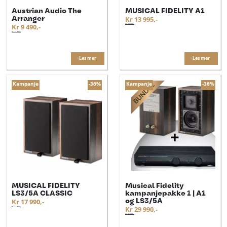
Austrian Audio The
MUSICAL FIDELITY A1
Arranger
Kr 13 995,-
Kr 9 490,-
Kr 18 995,-
Kr 11 995,-
Les mer
Les mer
Kampanje
-36%
Kampanje
-36%
MUSICAL FIDELITY
Musical Fidelity
LS3/5A CLASSIC
kampanjepakke 1 | A1
og LS3/5A
Kr 17 990,-
Kr 27 995,-
Kr 29 990,-
Kr 46 990,-