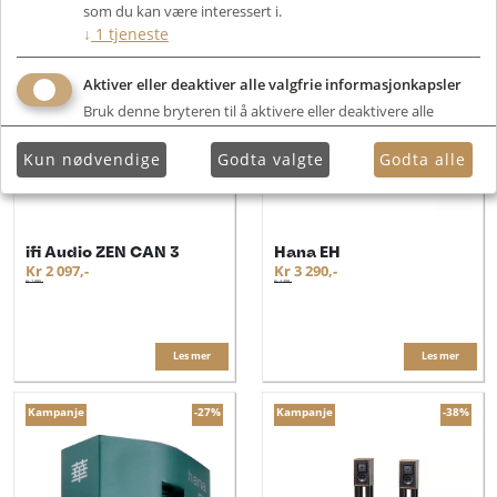
som du kan være interessert i.
Kampanje
-30%
Kampanje
-27%
↓
1
tjeneste
Aktiver eller deaktiver alle valgfrie informasjonkapsler
Bruk denne bryteren til å aktivere eller deaktivere alle
valgfrie informasjonkapsler.
Kun nødvendige
Godta valgte
Godta alle
ifi Audio ZEN CAN 3
Hana EH
Kr 2 097,-
Kr 3 290,-
Kr 2 995,-
Kr 4 499,-
Les mer
Les mer
Kampanje
-27%
Kampanje
-38%