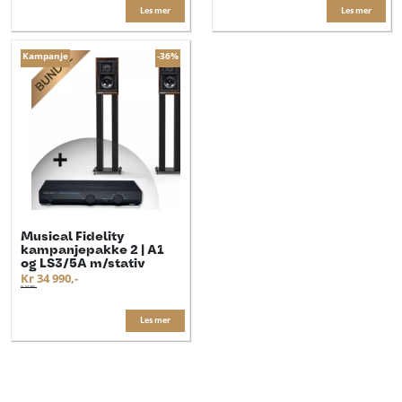
Les mer
Les mer
Kampanje
-36%
Musical Fidelity
kampanjepakke 2 | A1
og LS3/5A m/stativ
Kr 34 990,-
Kr 54 985,-
Les mer