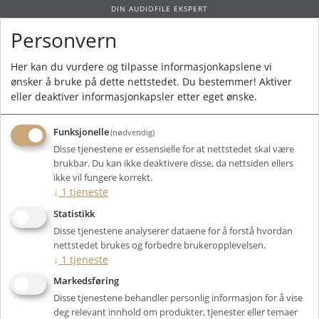
DIN AUDIOFILE EKSPERT
Personvern
0
Her kan du vurdere og tilpasse informasjonkapslene vi
ønsker å bruke på dette nettstedet. Du bestemmer! Aktiver
Forside
/ Kampanje
eller deaktiver informasjonkapsler etter eget ønske.
Funksjonelle
(nødvendig)
Tilbudet gjelder så langt lageret
Disse tjenestene er essensielle for at nettstedet skal være
rekker
brukbar. Du kan ikke deaktivere disse, da nettsiden ellers
ikke vil fungere korrekt.
↓
1
tjeneste
Filter
Statistikk
Disse tjenestene analyserer dataene for å forstå hvordan
Viser 5 produkter
nettstedet brukes og forbedre brukeropplevelsen.
↓
1
tjeneste
Markedsføring
Disse tjenestene behandler personlig informasjon for å vise
deg relevant innhold om produkter, tjenester eller temaer