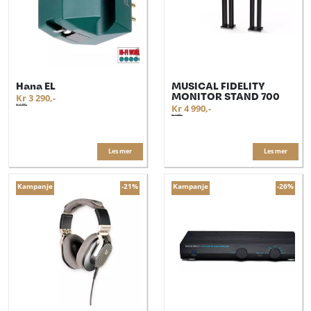
Hana EL
MUSICAL FIDELITY
MONITOR STAND 700
Kr 3 290,-
Kr 4 499,-
Kr 4 990,-
Kr 7 995,-
Les mer
Les mer
Kampanje
-21%
Kampanje
-26%