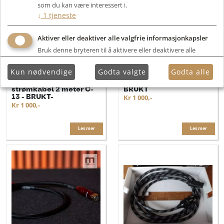
som du kan være interessert i.
↓
1
tjeneste
Aktiver eller deaktiver alle valgfrie informasjonkapsler
Bruk denne bryteren til å aktivere eller deaktivere alle
valgfrie informasjonkapsler.
Kun nødvendige
Godta valgte
Godta alle
Chord Clearway
Ifi Spdif Ipurifier 2 -
strømkabel 2 meter C-
BRUKT
13 - BRUKT-
Kr 1 000,-
Kr 1 000,-
Les mer
Les mer