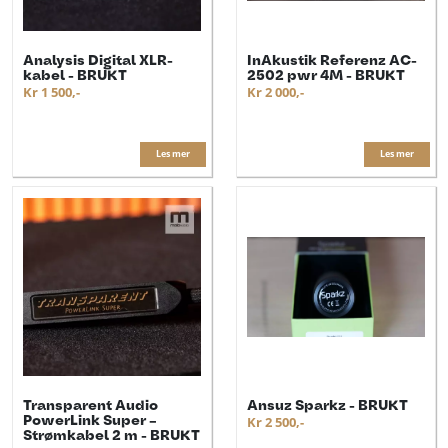
Analysis Digital XLR-
InAkustik Referenz AC-
kabel - BRUKT
2502 pwr 4M - BRUKT
Kr 1 500,-
Kr 2 000,-
Les mer
Les mer
Transparent Audio
Ansuz Sparkz - BRUKT
PowerLink Super –
Kr 2 500,-
Strømkabel 2 m - BRUKT