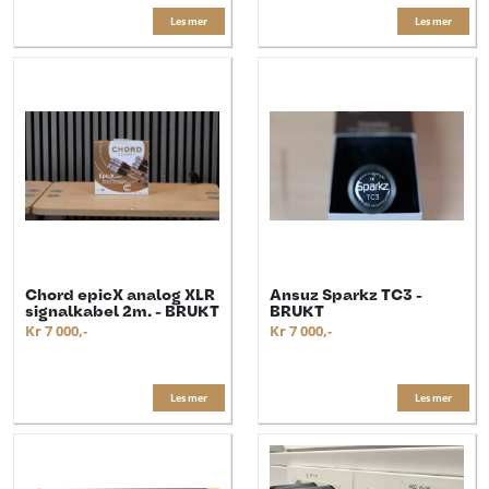
Les mer
Les mer
Chord epicX analog XLR
Ansuz Sparkz TC3 -
signalkabel 2m. - BRUKT
BRUKT
Kr 7 000,-
Kr 7 000,-
Les mer
Les mer