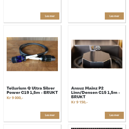
Les mer
Les mer
Tellurium Q Ultra Silver
Ansuz Mainz P2
Power C19 1,5m - BRUKT
Linn/Densen C15 1,5m -
BRUKT
Kr 9 000,-
Kr 9 150,-
Les mer
Les mer