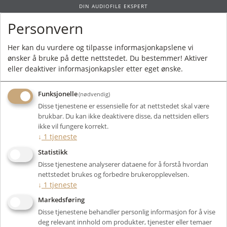
DIN AUDIOFILE EKSPERT
Personvern
0
Her kan du vurdere og tilpasse informasjonkapslene vi
ønsker å bruke på dette nettstedet. Du bestemmer! Aktiver
Forside
/
Bruktmarked
/ Kabler og Strøm
eller deaktiver informasjonkapsler etter eget ønske.
Funksjonelle
(nødvendig)
Disse tjenestene er essensielle for at nettstedet skal være
brukbar. Du kan ikke deaktivere disse, da nettsiden ellers
Filter
ikke vil fungere korrekt.
↓
1
tjeneste
Viser 36 produkter
Statistikk
Disse tjenestene analyserer dataene for å forstå hvordan
nettstedet brukes og forbedre brukeropplevelsen.
↓
1
tjeneste
Markedsføring
Outlet
Disse tjenestene behandler personlig informasjon for å vise
deg relevant innhold om produkter, tjenester eller temaer