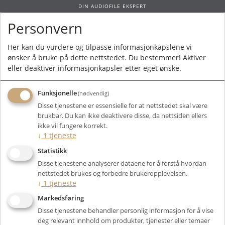
DIN AUDIOFILE EKSPERT
Personvern
0
Her kan du vurdere og tilpasse informasjonkapslene vi
ønsker å bruke på dette nettstedet. Du bestemmer! Aktiver
Forside
/
Produkter
/
Elektronikk
/
Forsterker
/
Effektforsterker
/
eller deaktiver informasjonkapsler etter eget ønske.
Audimaxim MA3300
Funksjonelle
(nødvendig)
Disse tjenestene er essensielle for at nettstedet skal være
brukbar. Du kan ikke deaktivere disse, da nettsiden ellers
ikke vil fungere korrekt.
↓
1
tjeneste
Statistikk
Disse tjenestene analyserer dataene for å forstå hvordan
nettstedet brukes og forbedre brukeropplevelsen.
↓
1
tjeneste
Markedsføring
Disse tjenestene behandler personlig informasjon for å vise
deg relevant innhold om produkter, tjenester eller temaer