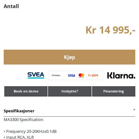
Antall
Kr 14 995,-
Kjøp
Book en demo
Innbytte?
Finansiering
Spesifikasjoner
MA3300 Specification
• Frequency 20-20KHz±0.1dB
• Input RCA, XLR