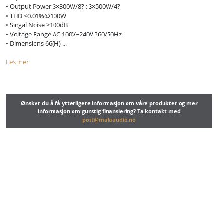
• Output Power 3×300W/8? ; 3×500W/4?
• THD <0.01%@100W
• Singal Noise >100dB
• Voltage Range AC 100V~240V ?60/50Hz
• Dimensions 66(H) ...
Les mer
Ønsker du å få ytterligere informasjon om våre produkter og mer
informasjon om gunstig finansiering? Ta kontakt med
post@malaaudio.no