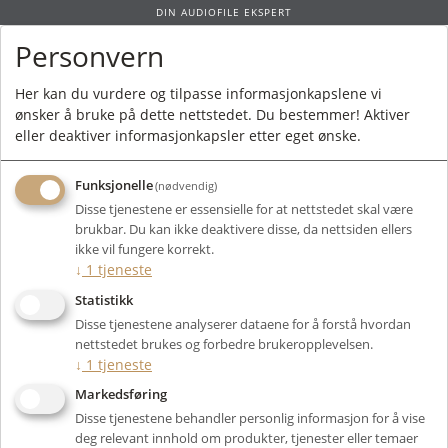
DIN AUDIOFILE EKSPERT
Personvern
0
Her kan du vurdere og tilpasse informasjonkapslene vi
ønsker å bruke på dette nettstedet. Du bestemmer! Aktiver
Forside
/
Inspectionrequest
/ TradeIn
eller deaktiver informasjonkapsler etter eget ønske.
Funksjonelle
(nødvendig)
INNBYTTE
Disse tjenestene er essensielle for at nettstedet skal være
brukbar. Du kan ikke deaktivere disse, da nettsiden ellers
Ta kontakt om du ønsker å vite mer om et spesielt produkt
ikke vil fungere korrekt.
eller ønsker å bestille noe fra vårt sortiment. Vi svarer deg så
↓
1
tjeneste
fort vi kan.
Statistikk
Navn:
Disse tjenestene analyserer dataene for å forstå hvordan
nettstedet brukes og forbedre brukeropplevelsen.
↓
1
tjeneste
Epost:
Markedsføring
Disse tjenestene behandler personlig informasjon for å vise
Telefon:
deg relevant innhold om produkter, tjenester eller temaer