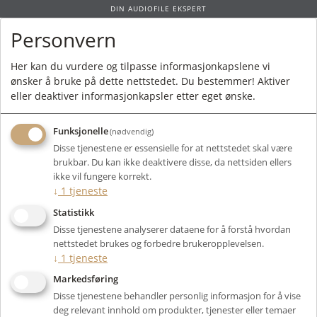
DIN AUDIOFILE EKSPERT
Personvern
0
Her kan du vurdere og tilpasse informasjonkapslene vi
ønsker å bruke på dette nettstedet. Du bestemmer! Aktiver
Forside
/ Produkt
eller deaktiver informasjonkapsler etter eget ønske.
Funksjonelle
(nødvendig)
Kunne ikke finne produktet
Disse tjenestene er essensielle for at nettstedet skal være
Forside
brukbar. Du kan ikke deaktivere disse, da nettsiden ellers
ikke vil fungere korrekt.
↓
1
tjeneste
Statistikk
Disse tjenestene analyserer dataene for å forstå hvordan
nettstedet brukes og forbedre brukeropplevelsen.
↓
1
tjeneste
Markedsføring
Disse tjenestene behandler personlig informasjon for å vise
deg relevant innhold om produkter, tjenester eller temaer