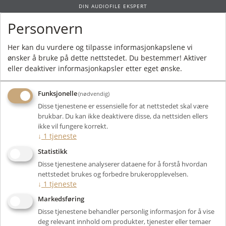
DIN AUDIOFILE EKSPERT
Personvern
0
Her kan du vurdere og tilpasse informasjonkapslene vi
ønsker å bruke på dette nettstedet. Du bestemmer! Aktiver
Forside
/
Bruktmarked
/
Elektronikk
/ Aune S17 Pro - BRUKT
eller deaktiver informasjonkapsler etter eget ønske.
Funksjonelle
(nødvendig)
Disse tjenestene er essensielle for at nettstedet skal være
brukbar. Du kan ikke deaktivere disse, da nettsiden ellers
ikke vil fungere korrekt.
↓
1
tjeneste
Statistikk
Disse tjenestene analyserer dataene for å forstå hvordan
nettstedet brukes og forbedre brukeropplevelsen.
↓
1
tjeneste
Markedsføring
Disse tjenestene behandler personlig informasjon for å vise
deg relevant innhold om produkter, tjenester eller temaer