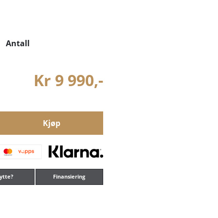
Antall
Kr 9 990,-
Kjøp
ytte?
Finansiering