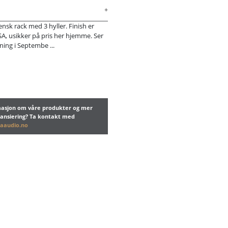
iensk rack med 3 hyller. Finish er
USA, usikker på pris her hjemme. Ser
uning i Septembe ...
rmasjon om våre produkter og mer
nansiering? Ta kontakt med
aaudio.no