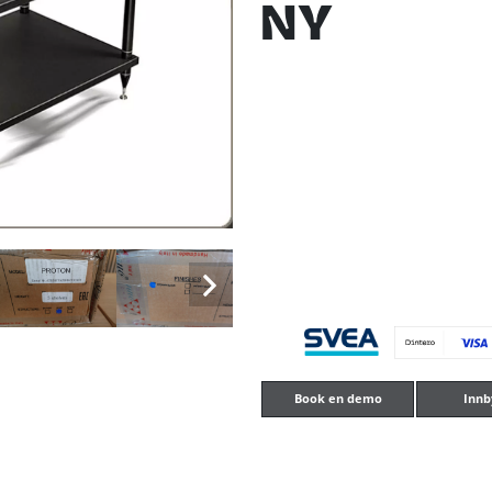
NY
Book en demo
Innb