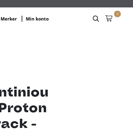
0
Merker
Min konto
ntiniou
Proton
rack -