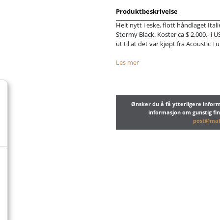
Produktbeskrivelse
Helt nytt i eske, flott håndlaget Ital
Stormy Black. Koster ca $ 2.000,- i 
ut til at det var kjøpt fra Acoustic T
Les mer
Ønsker du å få ytterligere info
informasjon om gunstig fi
post@mal