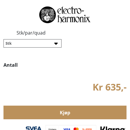
Stk/par/quad
Antall
Kr 635,-
Kjøp