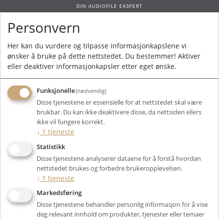
DIN AUDIOFILE EKSPERT
Personvern
0
Her kan du vurdere og tilpasse informasjonkapslene vi
ønsker å bruke på dette nettstedet. Du bestemmer! Aktiver
Forside
/
Produkter
/
Rør
/
Smårør
/
ECC88/6922
/ Electro Harmonix
eller deaktiver informasjonkapsler etter eget ønske.
6922EH Gold
Funksjonelle
(nødvendig)
Disse tjenestene er essensielle for at nettstedet skal være
brukbar. Du kan ikke deaktivere disse, da nettsiden ellers
ikke vil fungere korrekt.
↓
1
tjeneste
Statistikk
Disse tjenestene analyserer dataene for å forstå hvordan
nettstedet brukes og forbedre brukeropplevelsen.
↓
1
tjeneste
Markedsføring
Disse tjenestene behandler personlig informasjon for å vise
deg relevant innhold om produkter, tjenester eller temaer