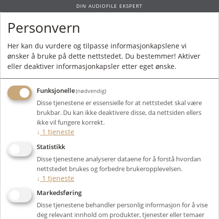
DIN AUDIOFILE EKSPERT
Personvern
0
Her kan du vurdere og tilpasse informasjonkapslene vi
ønsker å bruke på dette nettstedet. Du bestemmer! Aktiver
Forside
/
Produkter
/
Rør
/
Smårør
/
6H30
/ Electro Harmonix 6H30PiEH
eller deaktiver informasjonkapsler etter eget ønske.
Gold
Funksjonelle
(nødvendig)
Disse tjenestene er essensielle for at nettstedet skal være
brukbar. Du kan ikke deaktivere disse, da nettsiden ellers
ikke vil fungere korrekt.
↓
1
tjeneste
Statistikk
Disse tjenestene analyserer dataene for å forstå hvordan
nettstedet brukes og forbedre brukeropplevelsen.
↓
1
tjeneste
Markedsføring
Disse tjenestene behandler personlig informasjon for å vise
deg relevant innhold om produkter, tjenester eller temaer