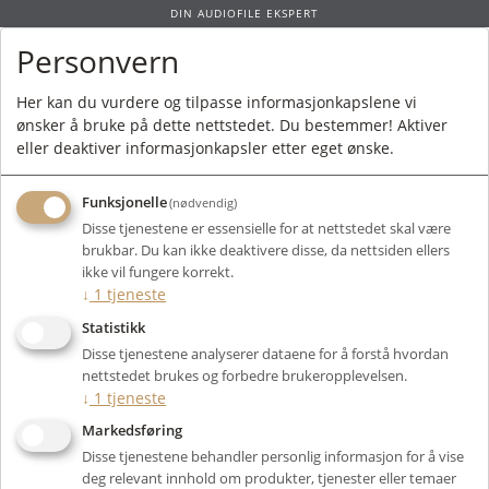
DIN AUDIOFILE EKSPERT
Personvern
0
Her kan du vurdere og tilpasse informasjonkapslene vi
ønsker å bruke på dette nettstedet. Du bestemmer! Aktiver
Forside
/
Merkevarer
/ Hifi Rose
eller deaktiver informasjonkapsler etter eget ønske.
Funksjonelle
(nødvendig)
Disse tjenestene er essensielle for at nettstedet skal være
brukbar. Du kan ikke deaktivere disse, da nettsiden ellers
Filter
ikke vil fungere korrekt.
↓
1
tjeneste
Viser 0 produkter
Statistikk
Disse tjenestene analyserer dataene for å forstå hvordan
nettstedet brukes og forbedre brukeropplevelsen.
↓
1
tjeneste
Markedsføring
Disse tjenestene behandler personlig informasjon for å vise
deg relevant innhold om produkter, tjenester eller temaer