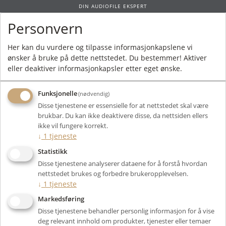
DIN AUDIOFILE EKSPERT
Personvern
0
Her kan du vurdere og tilpasse informasjonkapslene vi
ønsker å bruke på dette nettstedet. Du bestemmer! Aktiver
Forside
/ Merkevarer
eller deaktiver informasjonkapsler etter eget ønske.
Funksjonelle
(nødvendig)
Våre merkevarer
Disse tjenestene er essensielle for at nettstedet skal være
brukbar. Du kan ikke deaktivere disse, da nettsiden ellers
ikke vil fungere korrekt.
↓
1
tjeneste
Statistikk
Disse tjenestene analyserer dataene for å forstå hvordan
nettstedet brukes og forbedre brukeropplevelsen.
AAVIK ACOUSTICS
ABSOLARE
↓
1
tjeneste
Markedsføring
Disse tjenestene behandler personlig informasjon for å vise
deg relevant innhold om produkter, tjenester eller temaer