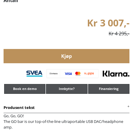
Antall
Kr 3 007,-
Kr 4 295,-
Kjøp
Book en demo
Innbytte?
Finansiering
Produsent tekst
Go, Go, GO!
The GO bar is our top-of-the-line ultraportable USB DAC/headphone
amp.