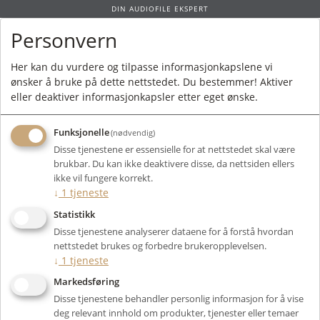
DIN AUDIOFILE EKSPERT
Personvern
0
Her kan du vurdere og tilpasse informasjonkapslene vi
ønsker å bruke på dette nettstedet. Du bestemmer! Aktiver
Forside
/
Produkter
/
Hodetelefoner
/
Hodetelefonforsterkere
/ ifi Audio
eller deaktiver informasjonkapsler etter eget ønske.
GO Bar
Funksjonelle
(nødvendig)
Disse tjenestene er essensielle for at nettstedet skal være
brukbar. Du kan ikke deaktivere disse, da nettsiden ellers
ikke vil fungere korrekt.
↓
1
tjeneste
Statistikk
Disse tjenestene analyserer dataene for å forstå hvordan
nettstedet brukes og forbedre brukeropplevelsen.
↓
1
tjeneste
Markedsføring
Disse tjenestene behandler personlig informasjon for å vise
deg relevant innhold om produkter, tjenester eller temaer