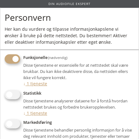
DIN AUDIOFILE EKSPERT
Personvern
0
Her kan du vurdere og tilpasse informasjonkapslene vi
ønsker å bruke på dette nettstedet. Du bestemmer! Aktiver
Forside
/
Produkter
/
Høyttalere
/
Aktive Høyttalere
/
Subwoofer
/ JL Audio
eller deaktiver informasjonkapsler etter eget ønske.
Dominion D110
Funksjonelle
(nødvendig)
Disse tjenestene er essensielle for at nettstedet skal være
brukbar. Du kan ikke deaktivere disse, da nettsiden ellers
ikke vil fungere korrekt.
↓
1
tjeneste
Statistikk
Disse tjenestene analyserer dataene for å forstå hvordan
nettstedet brukes og forbedre brukeropplevelsen.
↓
1
tjeneste
Markedsføring
Disse tjenestene behandler personlig informasjon for å vise
deg relevant innhold om produkter, tjenester eller temaer