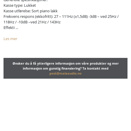
Kasse type: Lukket
Kasse utførelse: Sort piano lakk
Frekvens respons (ekkofritt): 27 – 111Hz (±1,5dB) -3dB – ved 25Hz /
118Hz / -10dB –ved 21Hz / 143Hz
Effekti ...
Les mer
Ønsker du å få ytterligere informasjon om våre produkter og mer
informasjon om gunstig finansiering? Ta kontakt med
post@malaaudio.no