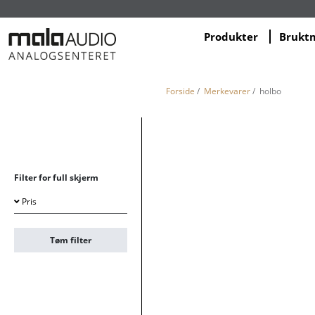
Produkter
Brukt
Forside
/
Merkevarer
/ holbo
Filter for full skjerm
Pris
Tøm filter