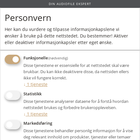
DIN AUDIOFILE EKSPERT
Personvern
0
Her kan du vurdere og tilpasse informasjonkapslene vi
ønsker å bruke på dette nettstedet. Du bestemmer! Aktiver
Forside
/
Produkter
/
Tilbehør
/
Akustikk
/
Bass
/ PSI Audio AVAA C214
eller deaktiver informasjonkapsler etter eget ønske.
Feet
Funksjonelle
(nødvendig)
Disse tjenestene er essensielle for at nettstedet skal være
brukbar. Du kan ikke deaktivere disse, da nettsiden ellers
ikke vil fungere korrekt.
↓
1
tjeneste
Statistikk
Disse tjenestene analyserer dataene for å forstå hvordan
nettstedet brukes og forbedre brukeropplevelsen.
↓
1
tjeneste
Markedsføring
Disse tjenestene behandler personlig informasjon for å vise
deg relevant innhold om produkter, tjenester eller temaer