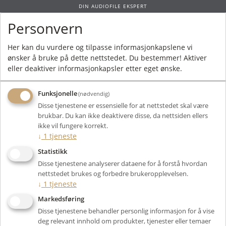
DIN AUDIOFILE EKSPERT
Personvern
0
Her kan du vurdere og tilpasse informasjonkapslene vi
ønsker å bruke på dette nettstedet. Du bestemmer! Aktiver
Forside
/
Produkter
/
Rør
/
Effektrør
/
2A3
/ Psvane Hifi Series 2A3B
eller deaktiver informasjonkapsler etter eget ønske.
Funksjonelle
(nødvendig)
Disse tjenestene er essensielle for at nettstedet skal være
brukbar. Du kan ikke deaktivere disse, da nettsiden ellers
ikke vil fungere korrekt.
↓
1
tjeneste
Statistikk
Disse tjenestene analyserer dataene for å forstå hvordan
nettstedet brukes og forbedre brukeropplevelsen.
↓
1
tjeneste
Markedsføring
Disse tjenestene behandler personlig informasjon for å vise
deg relevant innhold om produkter, tjenester eller temaer