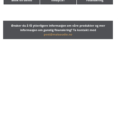
Book en demo
Innbytte?
Finansiering
Ønsker du å få ytterligere informasjon om våre produkter og mer
informasjon om gunstig finansiering? Ta kontakt med
post@malaaudio.no