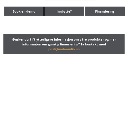
Book en demo
Innbytte?
Finansiering
Ønsker du å få ytterligere informasjon om våre produkter og mer
informasjon om gunstig finansiering? Ta kontakt med
post@malaaudio.no