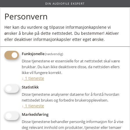
DIN AUDIOFILE EKSPERT
Personvern
0
Her kan du vurdere og tilpasse informasjonkapslene vi
ønsker å bruke på dette nettstedet. Du bestemmer! Aktiver
Forside
/
Produkter
/
Rør
/
Effektrør
/
211
/ Psvane T MK2 Series 211 T2
eller deaktiver informasjonkapsler etter eget ønske.
Funksjonelle
(nødvendig)
Disse tjenestene er essensielle for at nettstedet skal være
brukbar. Du kan ikke deaktivere disse, da nettsiden ellers
ikke vil fungere korrekt.
↓
1
tjeneste
Statistikk
Disse tjenestene analyserer dataene for å forstå hvordan
nettstedet brukes og forbedre brukeropplevelsen.
↓
1
tjeneste
Markedsføring
Disse tjenestene behandler personlig informasjon for å vise
deg relevant innhold om produkter, tjenester eller temaer