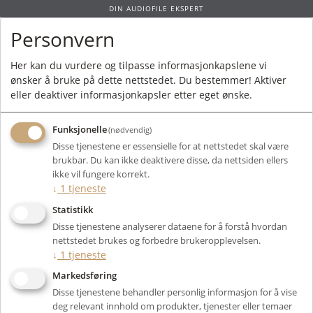
DIN AUDIOFILE EKSPERT
Personvern
0
Her kan du vurdere og tilpasse informasjonkapslene vi
ønsker å bruke på dette nettstedet. Du bestemmer! Aktiver
Forside
/
Produkter
/
Elektronikk
/
Digital Kilde
/
Tilbehør
/ SilentPower
eller deaktiver informasjonkapsler etter eget ønske.
OMNI USB
Funksjonelle
(nødvendig)
Disse tjenestene er essensielle for at nettstedet skal være
brukbar. Du kan ikke deaktivere disse, da nettsiden ellers
ikke vil fungere korrekt.
↓
1
tjeneste
Statistikk
Disse tjenestene analyserer dataene for å forstå hvordan
nettstedet brukes og forbedre brukeropplevelsen.
↓
1
tjeneste
Markedsføring
Disse tjenestene behandler personlig informasjon for å vise
deg relevant innhold om produkter, tjenester eller temaer