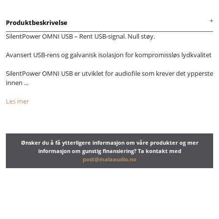
Produktbeskrivelse
SilentPower OMNI USB – Rent USB-signal. Null støy.
Avansert USB-rens og galvanisk isolasjon for kompromissløs lydkvalitet
SilentPower OMNI USB er utviklet for audiofile som krever det ypperste
innen ...
Les mer
Ønsker du å få ytterligere informasjon om våre produkter og mer
informasjon om gunstig finansiering? Ta kontakt med
post@malaaudio.no