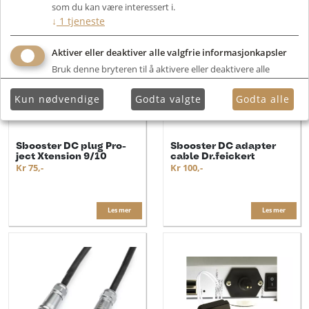
som du kan være interessert i.
↓
1
tjeneste
Aktiver eller deaktiver alle valgfrie informasjonkapsler
Bruk denne bryteren til å aktivere eller deaktivere alle
valgfrie informasjonkapsler.
Kun nødvendige
Godta valgte
Godta alle
Sbooster DC plug Pro-
Sbooster DC adapter
ject Xtension 9/10
cable Dr.feickert
Kr 75,-
Kr 100,-
Les mer
Les mer