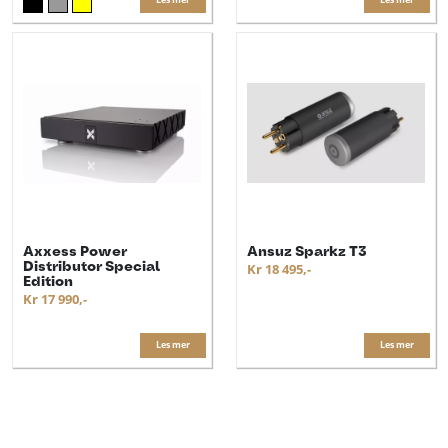
Axxess Power
Ansuz Sparkz T3
Distributor Special
Kr 18 495,-
Edition
Kr 17 990,-
Les mer
Les mer