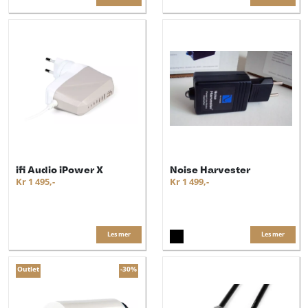
ifi Audio iPower X
Noise Harvester
Kr 1 495,-
Kr 1 499,-
Les mer
Les mer
Outlet
-30%