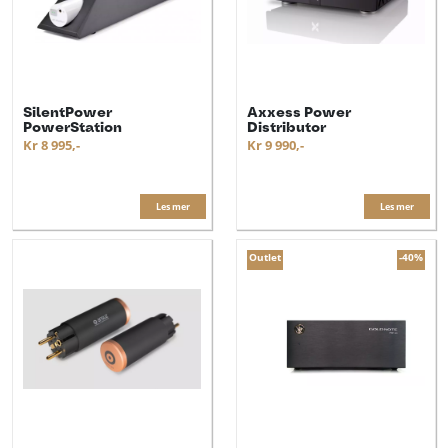
SilentPower
Axxess Power
PowerStation
Distributor
Kr 8 995,-
Kr 9 990,-
Les mer
Les mer
Outlet
-40%