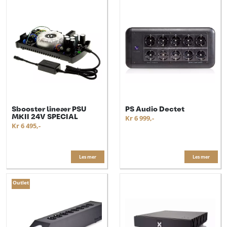
Sbooster lineær PSU
PS Audio Dectet
MKII 24V SPECIAL
Kr 6 999,-
Kr 6 495,-
Les mer
Les mer
Outlet