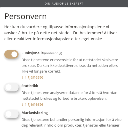
DIN AUDIOFILE EKSPERT
Personvern
0
Her kan du vurdere og tilpasse informasjonkapslene vi
ønsker å bruke på dette nettstedet. Du bestemmer! Aktiver
Forside
/
Produkter
/ Strøm
eller deaktiver informasjonkapsler etter eget ønske.
Funksjonelle
(nødvendig)
Strømfilter, regenererende strømfilter og strømkabler
Disse tjenestene er essensielle for at nettstedet skal være
fra Gigawatt og PS Audio, m.fl.
brukbar. Du kan ikke deaktivere disse, da nettsiden ellers
ikke vil fungere korrekt.
↓
1
tjeneste
Filter
Statistikk
Viser 36 produkter
Disse tjenestene analyserer dataene for å forstå hvordan
nettstedet brukes og forbedre brukeropplevelsen.
↓
1
tjeneste
Markedsføring
Disse tjenestene behandler personlig informasjon for å vise
deg relevant innhold om produkter, tjenester eller temaer