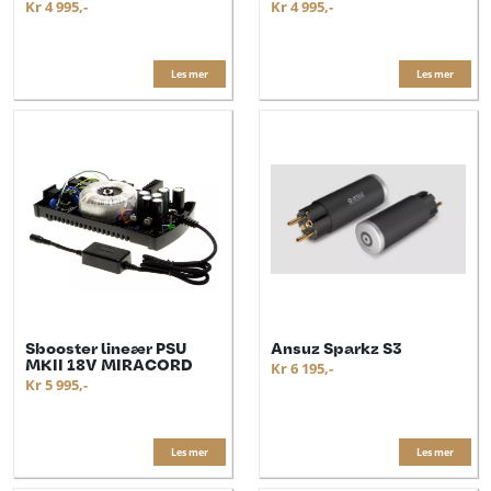
Kr 4 995,-
Kr 4 995,-
Les mer
Les mer
Sbooster lineær PSU
Ansuz Sparkz S3
MKII 18V MIRACORD
Kr 6 195,-
Kr 5 995,-
Les mer
Les mer