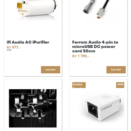
ifi Audio AC iPurifier
Ferrum Audio 4-pin to
microUSB DC power
Kr 977,-
cord 50cm
Kr 1 395,-
Kr 1 799,-
Les mer
Les mer
Outlet
-30%
Populær