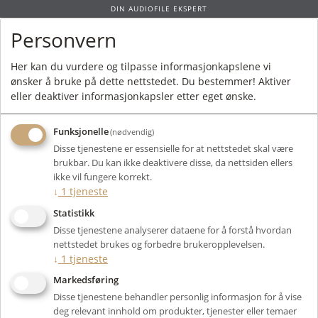
DIN AUDIOFILE EKSPERT
Personvern
0
Her kan du vurdere og tilpasse informasjonkapslene vi
ønsker å bruke på dette nettstedet. Du bestemmer! Aktiver
Forside
/
Produkter
/
Høyttalere
/
Passive Høyttalere
/ Senter
eller deaktiver informasjonkapsler etter eget ønske.
Funksjonelle
(nødvendig)
Disse tjenestene er essensielle for at nettstedet skal være
brukbar. Du kan ikke deaktivere disse, da nettsiden ellers
Filter
ikke vil fungere korrekt.
↓
1
tjeneste
Viser 4 produkter
Statistikk
Disse tjenestene analyserer dataene for å forstå hvordan
nettstedet brukes og forbedre brukeropplevelsen.
↓
1
tjeneste
Markedsføring
Disse tjenestene behandler personlig informasjon for å vise
deg relevant innhold om produkter, tjenester eller temaer