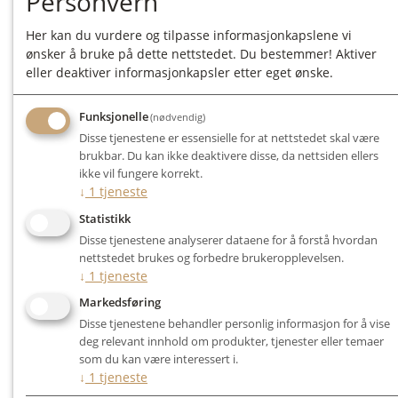
Personvern
Sorane Premium Headshell
Her kan du vurdere og tilpasse informasjonkapslene vi
Kr 5 995,-
ønsker å bruke på dette nettstedet. Du bestemmer! Aktiver
eller deaktiver informasjonkapsler etter eget ønske.
Le
Funksjonelle
(nødvendig)
Disse tjenestene er essensielle for at nettstedet skal være
brukbar. Du kan ikke deaktivere disse, da nettsiden ellers
ikke vil fungere korrekt.
↓
1
tjeneste
Statistikk
Disse tjenestene analyserer dataene for å forstå hvordan
nettstedet brukes og forbedre brukeropplevelsen.
↓
1
tjeneste
Markedsføring
Disse tjenestene behandler personlig informasjon for å vise
deg relevant innhold om produkter, tjenester eller temaer
som du kan være interessert i.
↓
1
tjeneste