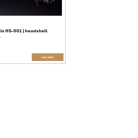
io HS-001 | headshell
-
Les mer