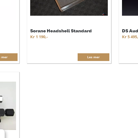
Sorane Headshell Standard
DS Aud
Kr 1 190,-
Kr 5 495,
s mer
Les mer