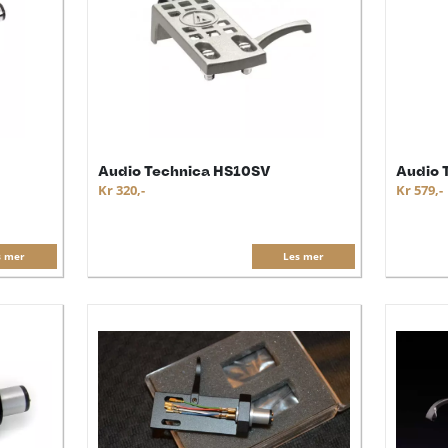
Audio Technica HS10SV
Audio 
Kr 320,-
Kr 579,-
s mer
Les mer