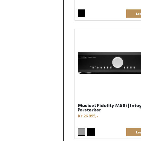
Le
Musical Fidelity M5Xi | Inte
forsterker
Kr 26 995,-
Le