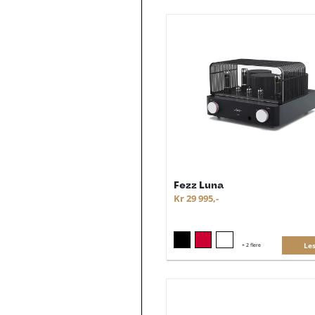
Fezz Luna
Kr 29 995,-
Le
+
2 flere