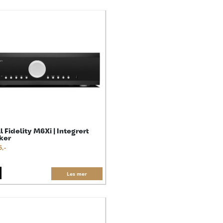
 Fidelity M6Xi | Integrert
rker
5,-
Les mer