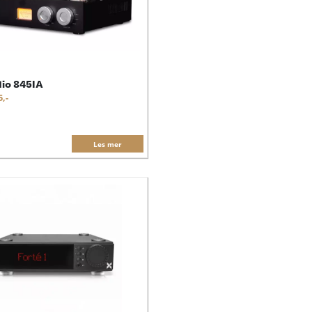
io 845IA
5,-
Les mer