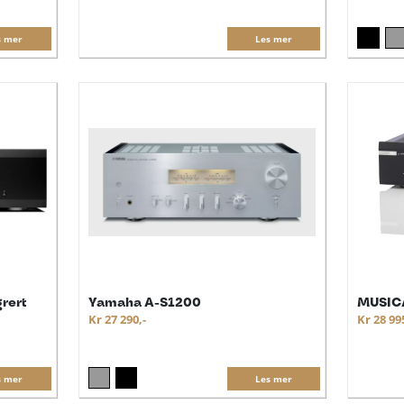
s mer
Les mer
grert
Yamaha A-S1200
MUSICA
Kr 27 290,-
Kr 28 99
s mer
Les mer