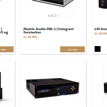
 |
Matrix Audio MD-1 | Integrert
LM Aud
AC og
forsterker
Kr 49 99
Kr 48 995,-
s mer
Les mer