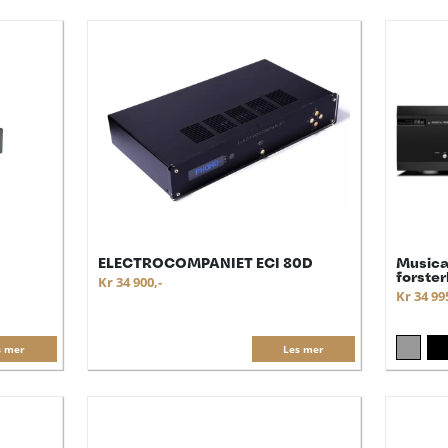
ELECTROCOMPANIET ECI 80D
Musical
forste
Kr 34 900,-
Kr 34 99
s mer
Les mer