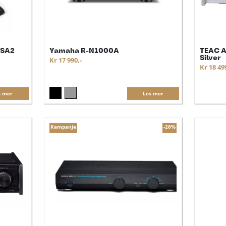
 SA2
Yamaha R-N1000A
TEAC A
Silver
Kr 17 990,-
Kr 18 49
s mer
Les mer
Kampanje
-26%