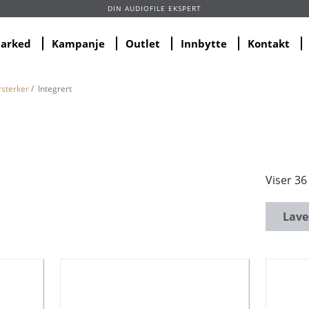
DIN AUDIOFILE EKSPERT
marked
Kampanje
Outlet
Innbytte
Kontakt
rsterker
/ Integrert
Viser 36