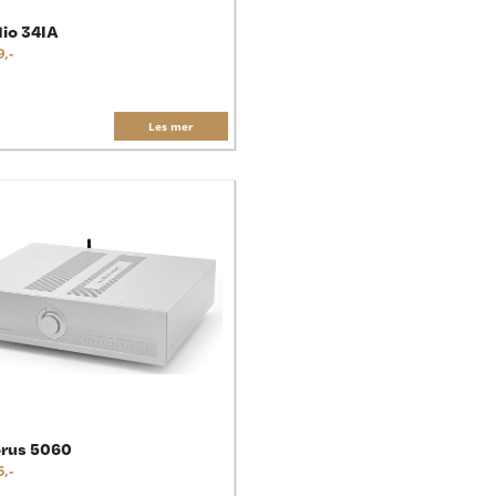
io 34IA
9,-
Les mer
orus 5060
5,-