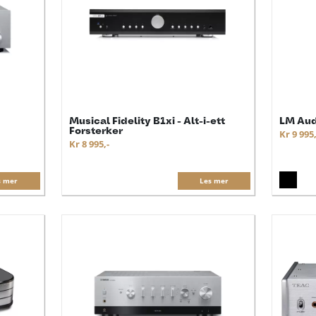
Musical Fidelity B1xi - Alt-i-ett
LM Aud
Forsterker
Kr 9 995,
Kr 8 995,-
s mer
Les mer