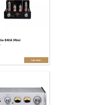
io 84IA Mini
-
Les mer