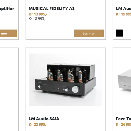
plifier
MUSICAL FIDELITY A1
LM Aud
Kr 13 995,-
Kr 19 99
Kr 18 995,-
s mer
Les mer
LM Audio 84IA
Fezz T
Kr 22 995,-
Kr 26 99