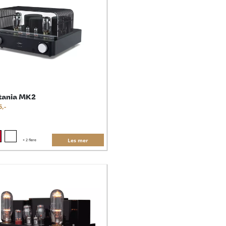
itania MK2
5,-
Les mer
+
2 flere