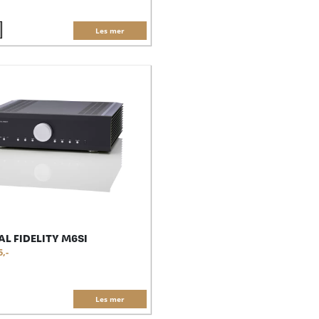
Les mer
L FIDELITY M6SI
5,-
Les mer