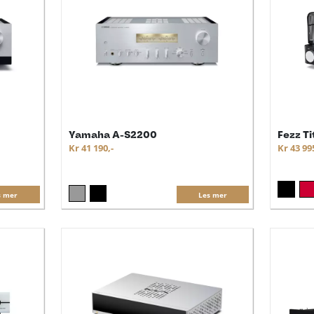
Yamaha A-S2200
Fezz T
Kr 41 190,-
Kr 43 99
s mer
Les mer