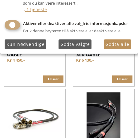
som du kan være interessert i.
↓
1
tjeneste
Aktiver eller deaktiver alle valgfrie informasjonkapsler
Bruk denne bryteren til å aktivere eller deaktivere alle
valgfrie informasjonkapsler.
Kun nødvendige
Godta valgte
Godta alle
Tellurium Q BLUE II XLR
Tellurium Q BLACK II
CABLE
XLR CABLE
Kr 4 450,-
Kr 6 130,-
Les mer
Les mer