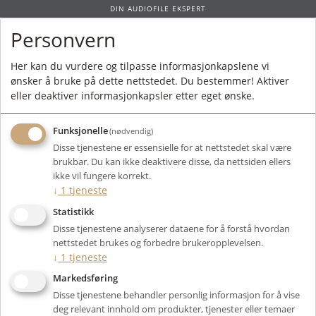
DIN AUDIOFILE EKSPERT
Personvern
0
Her kan du vurdere og tilpasse informasjonkapslene vi
ønsker å bruke på dette nettstedet. Du bestemmer! Aktiver
Forside
/
Produkter
/
Kabler
/
Signalkabler
/ Balanserte - XLR
eller deaktiver informasjonkapsler etter eget ønske.
Funksjonelle
(nødvendig)
Disse tjenestene er essensielle for at nettstedet skal være
brukbar. Du kan ikke deaktivere disse, da nettsiden ellers
Filter
ikke vil fungere korrekt.
↓
1
tjeneste
Viser 21 produkter
Statistikk
Disse tjenestene analyserer dataene for å forstå hvordan
nettstedet brukes og forbedre brukeropplevelsen.
↓
1
tjeneste
Markedsføring
Disse tjenestene behandler personlig informasjon for å vise
deg relevant innhold om produkter, tjenester eller temaer