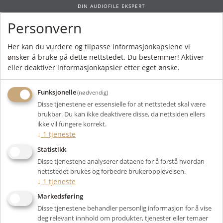
DIN AUDIOFILE EKSPERT
Personvern
0
Her kan du vurdere og tilpasse informasjonkapslene vi
ønsker å bruke på dette nettstedet. Du bestemmer! Aktiver
Forside
/
Produkter
/
Tilbehør
/
Akustikk
/ Tilbehør
eller deaktiver informasjonkapsler etter eget ønske.
Funksjonelle
(nødvendig)
Disse tjenestene er essensielle for at nettstedet skal være
brukbar. Du kan ikke deaktivere disse, da nettsiden ellers
Filter
ikke vil fungere korrekt.
↓
1
tjeneste
Viser 1 produkter
Statistikk
Disse tjenestene analyserer dataene for å forstå hvordan
nettstedet brukes og forbedre brukeropplevelsen.
↓
1
tjeneste
Markedsføring
Disse tjenestene behandler personlig informasjon for å vise
deg relevant innhold om produkter, tjenester eller temaer