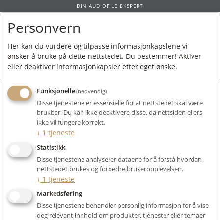
DIN AUDIOFILE EKSPERT
Personvern
0
Her kan du vurdere og tilpasse informasjonkapslene vi
ønsker å bruke på dette nettstedet. Du bestemmer! Aktiver
Forside
/
Produkter
/
Rør
/ Likeretterrør
eller deaktiver informasjonkapsler etter eget ønske.
Funksjonelle
(nødvendig)
Disse tjenestene er essensielle for at nettstedet skal være
brukbar. Du kan ikke deaktivere disse, da nettsiden ellers
Filter
ikke vil fungere korrekt.
↓
1
tjeneste
Viser 13 produkter
Statistikk
Disse tjenestene analyserer dataene for å forstå hvordan
nettstedet brukes og forbedre brukeropplevelsen.
↓
1
tjeneste
Markedsføring
Disse tjenestene behandler personlig informasjon for å vise
deg relevant innhold om produkter, tjenester eller temaer