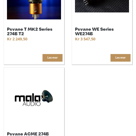
Psvane T MK2 Series
Psvane WE Series
274B T2
WE274B
Kr 2 249,50
Kr 3 547,50
Les mer
Les mer
Psvane ACME 274B