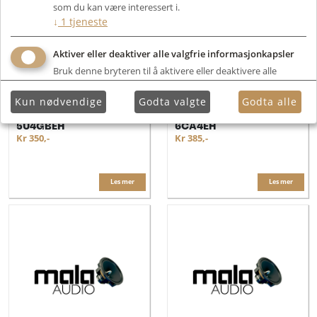
som du kan være interessert i.
↓
1
tjeneste
Aktiver eller deaktiver alle valgfrie informasjonkapsler
Bruk denne bryteren til å aktivere eller deaktivere alle
valgfrie informasjonkapsler.
Kun nødvendige
Godta valgte
Godta alle
Electro Harmonix
Electro Harmonix
5U4GBEH
6CA4EH
Kr 350,-
Kr 385,-
Les mer
Les mer