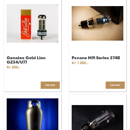
Genalex Gold Lion
Psvane Hifi Series 274B
GZ34/U77
Kr 1 000,-
Kr 850,-
Les mer
Les mer