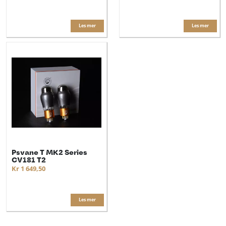
Les mer
Les mer
Psvane T MK2 Series
CV181 T2
Kr 1 649,50
Les mer