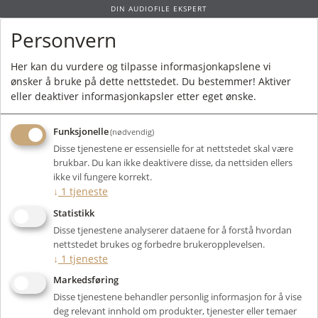
DIN AUDIOFILE EKSPERT
Personvern
0
Her kan du vurdere og tilpasse informasjonkapslene vi
ønsker å bruke på dette nettstedet. Du bestemmer! Aktiver
Forside
/
Produkter
/
Rør
/
Smårør
/ 6SN7
eller deaktiver informasjonkapsler etter eget ønske.
Funksjonelle
(nødvendig)
Disse tjenestene er essensielle for at nettstedet skal være
brukbar. Du kan ikke deaktivere disse, da nettsiden ellers
Filter
ikke vil fungere korrekt.
↓
1
tjeneste
Viser 7 produkter
Statistikk
Disse tjenestene analyserer dataene for å forstå hvordan
nettstedet brukes og forbedre brukeropplevelsen.
↓
1
tjeneste
Markedsføring
Disse tjenestene behandler personlig informasjon for å vise
deg relevant innhold om produkter, tjenester eller temaer