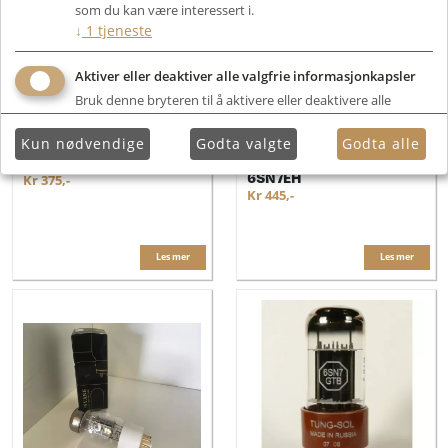
som du kan være interessert i.
↓
1
tjeneste
Aktiver eller deaktiver alle valgfrie informasjonkapsler
Bruk denne bryteren til å aktivere eller deaktivere alle
valgfrie informasjonkapsler.
Kun nødvendige
Godta valgte
Godta alle
Psvane 6SN7-GT
Electro Harmonix
6SN7EH
Kr 375,-
Kr 445,-
Les mer
Les mer