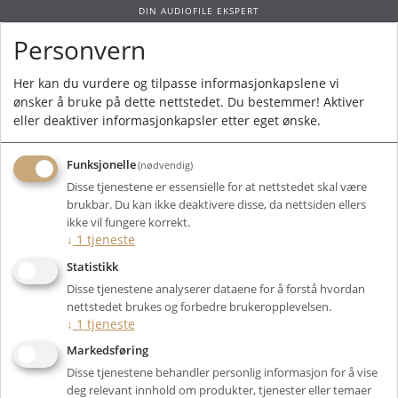
DIN AUDIOFILE EKSPERT
Personvern
0
Her kan du vurdere og tilpasse informasjonkapslene vi
ønsker å bruke på dette nettstedet. Du bestemmer! Aktiver
Forside
/ 211IA
eller deaktiver informasjonkapsler etter eget ønske.
Funksjonelle
(nødvendig)
Disse tjenestene er essensielle for at nettstedet skal være
brukbar. Du kan ikke deaktivere disse, da nettsiden ellers
Filter
ikke vil fungere korrekt.
↓
1
tjeneste
Viser 36 produkter
Statistikk
Disse tjenestene analyserer dataene for å forstå hvordan
nettstedet brukes og forbedre brukeropplevelsen.
↓
1
tjeneste
Markedsføring
Disse tjenestene behandler personlig informasjon for å vise
deg relevant innhold om produkter, tjenester eller temaer