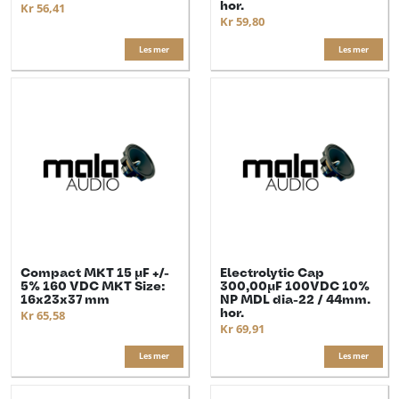
hor.
Kr 56,41
Kr 59,80
Les mer
Les mer
Compact MKT 15 µF +/-
Electrolytic Cap
5% 160 VDC MKT Size:
300,00µF 100VDC 10%
16x23x37 mm
NP MDL dia-22 / 44mm.
hor.
Kr 65,58
Kr 69,91
Les mer
Les mer