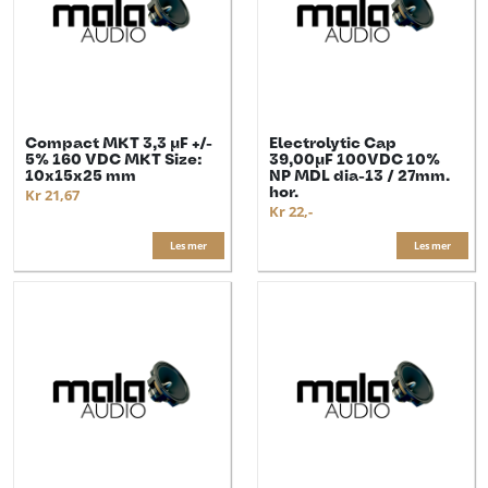
Compact MKT 3,3 µF +/-
Electrolytic Cap
5% 160 VDC MKT Size:
39,00µF 100VDC 10%
10x15x25 mm
NP MDL dia-13 / 27mm.
hor.
Kr 21,67
Kr 22,-
Les mer
Les mer