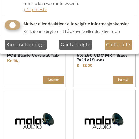
som du kan være interessert i.
↓
1
tjeneste
Aktiver eller deaktiver alle valgfrie informasjonkapsler
Bruk denne bryteren til å aktivere eller deaktivere alle
valgfrie informasjonkapsler.
Kun nødvendige
Godta valgte
Godta alle
Jantzen 2,8 / 0,8mm
Compact MKT 1,0 µF +/-
PCB Blade Vertical Tab
5% 160 VDC MKT Size:
7x11x19 mm
Kr 10,-
Kr 12,50
Les mer
Les mer