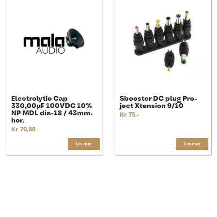
Electrolytic Cap
Sbooster DC plug Pro-
330,00µF 100VDC 10%
ject Xtension 9/10
NP MDL dia-18 / 43mm.
Kr 75,-
hor.
Kr 70,80
Les mer
Les mer