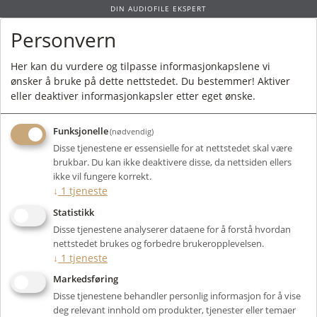
DIN AUDIOFILE EKSPERT
Personvern
0
Her kan du vurdere og tilpasse informasjonkapslene vi
ønsker å bruke på dette nettstedet. Du bestemmer! Aktiver
Forside
/ Marten Coltrane Quintet
eller deaktiver informasjonkapsler etter eget ønske.
Funksjonelle
(nødvendig)
Kunne ikke finne produktet
Disse tjenestene er essensielle for at nettstedet skal være
Forside
brukbar. Du kan ikke deaktivere disse, da nettsiden ellers
ikke vil fungere korrekt.
↓
1
tjeneste
Statistikk
Disse tjenestene analyserer dataene for å forstå hvordan
nettstedet brukes og forbedre brukeropplevelsen.
↓
1
tjeneste
Markedsføring
Disse tjenestene behandler personlig informasjon for å vise
deg relevant innhold om produkter, tjenester eller temaer