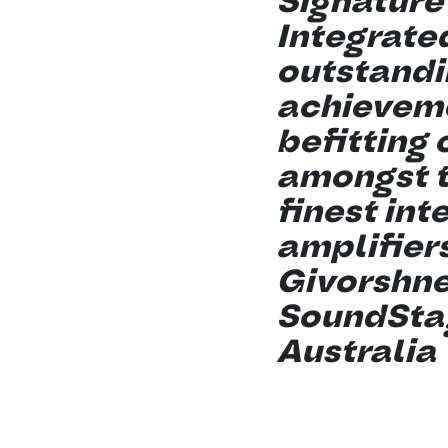
Signature
Integrated
outstandi
achieveme
befitting 
amongst t
finest int
amplifiers
Givorshne
SoundSta
Australia