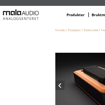
Produkter
Brukt
Forside
/
Produkter
/
Elektronikk
/
Fo