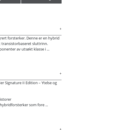
rert forsterker. Denne er en hybrid
 transistorbaseret sluttrinn.
onenter av utsøkt klasse i ...
r Signature II Edition – Ytelse og
istorer
hybridforsterker som fore ...