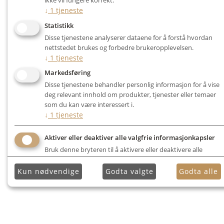
ikke vil fungere korrekt.
↓
1
tjeneste
Statistikk
Disse tjenestene analyserer dataene for å forstå hvordan
nettstedet brukes og forbedre brukeropplevelsen.
↓
1
tjeneste
Markedsføring
Disse tjenestene behandler personlig informasjon for å vise
deg relevant innhold om produkter, tjenester eller temaer
som du kan være interessert i.
↓
1
tjeneste
Aktiver eller deaktiver alle valgfrie informasjonkapsler
Bruk denne bryteren til å aktivere eller deaktivere alle
valgfrie informasjonkapsler.
Kun nødvendige
Godta valgte
Godta alle