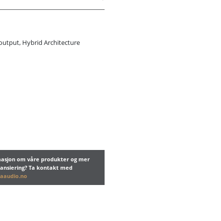
output, Hybrid Architecture
rmasjon om våre produkter og mer
nansiering? Ta kontakt med
aaudio.no