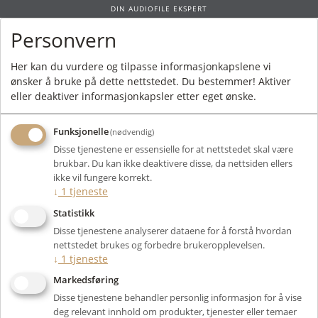
DIN AUDIOFILE EKSPERT
Personvern
0
Her kan du vurdere og tilpasse informasjonkapslene vi
ønsker å bruke på dette nettstedet. Du bestemmer! Aktiver
Forside
/ Produkt
eller deaktiver informasjonkapsler etter eget ønske.
Funksjonelle
(nødvendig)
Kunne ikke finne produktet
Disse tjenestene er essensielle for at nettstedet skal være
Forside
brukbar. Du kan ikke deaktivere disse, da nettsiden ellers
ikke vil fungere korrekt.
↓
1
tjeneste
Statistikk
Disse tjenestene analyserer dataene for å forstå hvordan
nettstedet brukes og forbedre brukeropplevelsen.
↓
1
tjeneste
Markedsføring
Disse tjenestene behandler personlig informasjon for å vise
deg relevant innhold om produkter, tjenester eller temaer