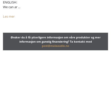
ENGLISH:
We can ar ...
Les mer
Ønsker du å få ytterligere informasjon om våre produkter og mer
informasjon om gunstig finansiering? Ta kontakt med
post@malaaudio.no