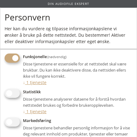
DIN AUDIOFILE EKSPERT
Personvern
0
Her kan du vurdere og tilpasse informasjonkapslene vi
ønsker å bruke på dette nettstedet. Du bestemmer! Aktiver
Forside
/
Bruktmarked
/
Kabler og Strøm
/ Ansuz Signalz D-TC2 RCA 2m -
eller deaktiver informasjonkapsler etter eget ønske.
BRUKT
Funksjonelle
(nødvendig)
Disse tjenestene er essensielle for at nettstedet skal være
brukbar. Du kan ikke deaktivere disse, da nettsiden ellers
ikke vil fungere korrekt.
↓
1
tjeneste
Statistikk
Disse tjenestene analyserer dataene for å forstå hvordan
nettstedet brukes og forbedre brukeropplevelsen.
↓
1
tjeneste
Markedsføring
Disse tjenestene behandler personlig informasjon for å vise
deg relevant innhold om produkter, tjenester eller temaer