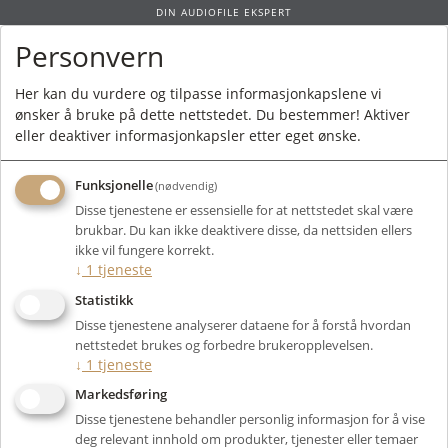
DIN AUDIOFILE EKSPERT
Personvern
0
Her kan du vurdere og tilpasse informasjonkapslene vi
ønsker å bruke på dette nettstedet. Du bestemmer! Aktiver
Forside
/ Produkt
eller deaktiver informasjonkapsler etter eget ønske.
Funksjonelle
(nødvendig)
Kunne ikke finne produktet
Disse tjenestene er essensielle for at nettstedet skal være
Forside
brukbar. Du kan ikke deaktivere disse, da nettsiden ellers
ikke vil fungere korrekt.
↓
1
tjeneste
Statistikk
Disse tjenestene analyserer dataene for å forstå hvordan
nettstedet brukes og forbedre brukeropplevelsen.
↓
1
tjeneste
Markedsføring
Disse tjenestene behandler personlig informasjon for å vise
deg relevant innhold om produkter, tjenester eller temaer