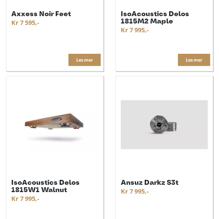
Axxess Noir Feet
IsoAcoustics Delos
1815M2 Maple
Kr 7 595,-
Kr 7 995,-
Les mer
Les mer
IsoAcoustics Delos
Ansuz Darkz S3t
1815W1 Walnut
Kr 7 995,-
Kr 7 995,-