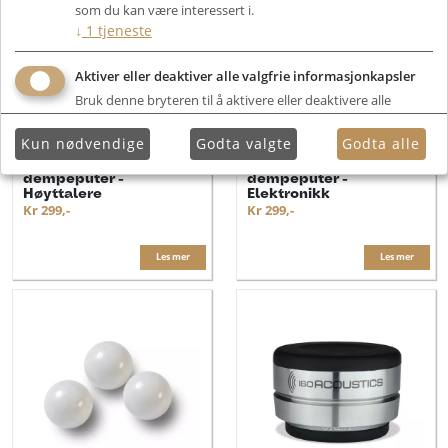
som du kan være interessert i.
↓
1
tjeneste
Aktiver eller deaktiver alle valgfrie informasjonkapsler
Bruk denne bryteren til å aktivere eller deaktivere alle
valgfrie informasjonkapsler.
Kun nødvendige
Godta valgte
Godta alle
Sonic Design
Sonic Design
dempeputer -
dempeputer -
Høyttalere
Elektronikk
Kr 299,-
Kr 299,-
Les mer
Les mer