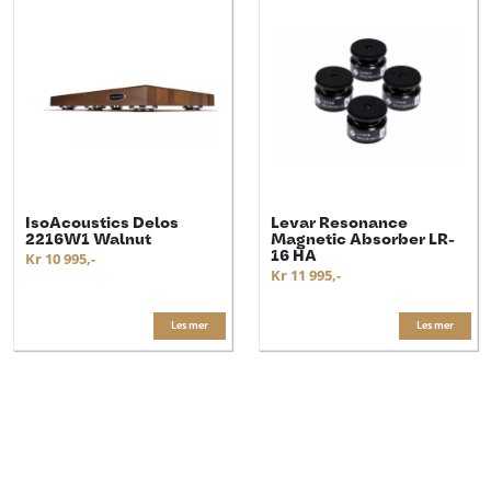
IsoAcoustics Delos
Levar Resonance
2216W1 Walnut
Magnetic Absorber LR-
16 HA
Kr 10 995,-
Kr 11 995,-
Les mer
Les mer