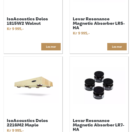
IsoAcoustics Delos
Levar Resonance
1815W2 Walnut
Magnetic Absorber LR5-
HA
Kr 9 995,-
Kr 9 995,-
Les mer
Les mer
IsoAcoustics Delos
Levar Resonance
2216M2 Maple
Magnetic Absorber LR7-
HA
Kr 9 995,-