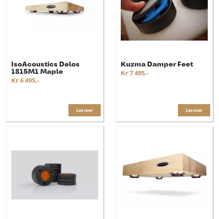
IsoAcoustics Delos
Kuzma Damper Feet
1815M1 Maple
Kr 7 495,-
Kr 6 495,-
Les mer
Les mer