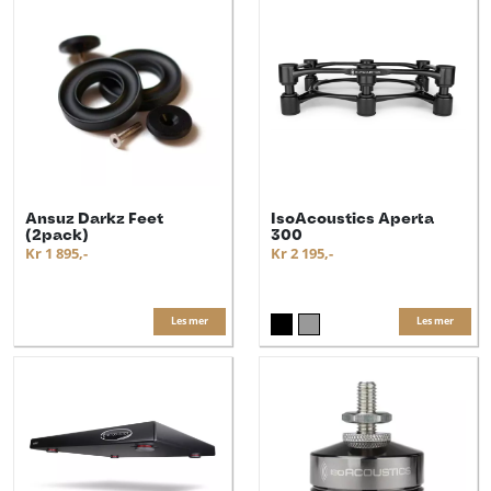
Ansuz Darkz Feet
IsoAcoustics Aperta
(2pack)
300
Kr 1 895,-
Kr 2 195,-
Les mer
Les mer