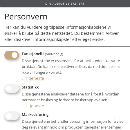
DIN AUDIOFILE EKSPERT
Personvern
0
Her kan du vurdere og tilpasse informasjonkapslene vi
ønsker å bruke på dette nettstedet. Du bestemmer! Aktiver
Forside
/
Produkter
/
Tilbehør
/ Ansuz
eller deaktiver informasjonkapsler etter eget ønske.
Funksjonelle
(nødvendig)
Disse tjenestene er essensielle for at nettstedet skal være
brukbar. Du kan ikke deaktivere disse, da nettsiden ellers
Filter
ikke vil fungere korrekt.
↓
1
tjeneste
Viser 36 produkter
Statistikk
Disse tjenestene analyserer dataene for å forstå hvordan
nettstedet brukes og forbedre brukeropplevelsen.
↓
1
tjeneste
Markedsføring
Disse tjenestene behandler personlig informasjon for å vise
deg relevant innhold om produkter, tjenester eller temaer