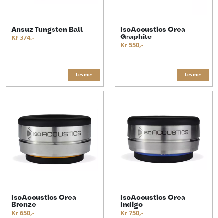
Ansuz Tungsten Ball
IsoAcoustics Orea
Graphite
Kr 374,-
Kr 550,-
Les mer
Les mer
IsoAcoustics Orea
IsoAcoustics Orea
Bronze
Indigo
Kr 650,-
Kr 750,-