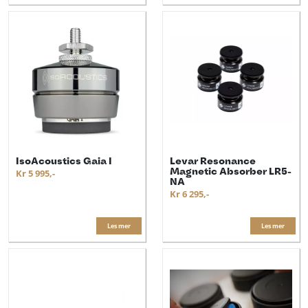
IsoAcoustics Gaia I
Levar Resonance
Magnetic Absorber LR5-
Kr 5 995,-
NA
Kr 6 295,-
Les mer
Les mer