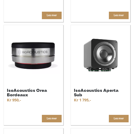
Les mer
Les mer
IsoAcoustics Orea
IsoAcoustics Aperta
Bordeaux
Sub
Kr 950,-
Kr 1 795,-
Les mer
Les mer