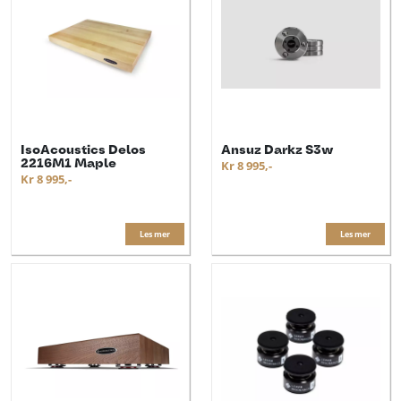
IsoAcoustics Delos
Ansuz Darkz S3w
2216M1 Maple
Kr 8 995,-
Kr 8 995,-
Les mer
Les mer