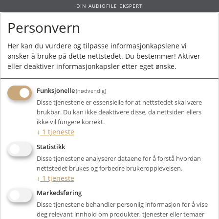
DIN AUDIOFILE EKSPERT
Personvern
0
Her kan du vurdere og tilpasse informasjonkapslene vi
ønsker å bruke på dette nettstedet. Du bestemmer! Aktiver
Forside
/ Produkt
eller deaktiver informasjonkapsler etter eget ønske.
Funksjonelle
(nødvendig)
Kunne ikke finne produktet
Disse tjenestene er essensielle for at nettstedet skal være
Forside
brukbar. Du kan ikke deaktivere disse, da nettsiden ellers
ikke vil fungere korrekt.
↓
1
tjeneste
Statistikk
Disse tjenestene analyserer dataene for å forstå hvordan
nettstedet brukes og forbedre brukeropplevelsen.
↓
1
tjeneste
Markedsføring
Disse tjenestene behandler personlig informasjon for å vise
deg relevant innhold om produkter, tjenester eller temaer