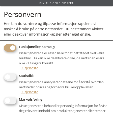
DIN AUDIOFILE EKSPERT
Personvern
0
Her kan du vurdere og tilpasse informasjonkapslene vi
ønsker å bruke på dette nettstedet. Du bestemmer! Aktiver
Forside
/ Produkt
eller deaktiver informasjonkapsler etter eget ønske.
Funksjonelle
(nødvendig)
Kunne ikke finne produktet
Disse tjenestene er essensielle for at nettstedet skal være
Forside
brukbar. Du kan ikke deaktivere disse, da nettsiden ellers
ikke vil fungere korrekt.
↓
1
tjeneste
Statistikk
Disse tjenestene analyserer dataene for å forstå hvordan
nettstedet brukes og forbedre brukeropplevelsen.
↓
1
tjeneste
Markedsføring
Disse tjenestene behandler personlig informasjon for å vise
deg relevant innhold om produkter, tjenester eller temaer