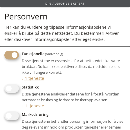
DIN AUDIOFILE EKSPERT
Personvern
0
Her kan du vurdere og tilpasse informasjonkapslene vi
ønsker å bruke på dette nettstedet. Du bestemmer! Aktiver
Forside
/ Produkt
eller deaktiver informasjonkapsler etter eget ønske.
Funksjonelle
(nødvendig)
Kunne ikke finne produktet
Disse tjenestene er essensielle for at nettstedet skal være
Forside
brukbar. Du kan ikke deaktivere disse, da nettsiden ellers
ikke vil fungere korrekt.
↓
1
tjeneste
Statistikk
Disse tjenestene analyserer dataene for å forstå hvordan
nettstedet brukes og forbedre brukeropplevelsen.
↓
1
tjeneste
Markedsføring
Disse tjenestene behandler personlig informasjon for å vise
deg relevant innhold om produkter, tjenester eller temaer