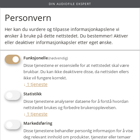
DIN AUDIOFILE EKSPERT
Personvern
0
Her kan du vurdere og tilpasse informasjonkapslene vi
ønsker å bruke på dette nettstedet. Du bestemmer! Aktiver
Forside
/ Produkt
eller deaktiver informasjonkapsler etter eget ønske.
Funksjonelle
(nødvendig)
Kunne ikke finne produktet
Disse tjenestene er essensielle for at nettstedet skal være
Forside
brukbar. Du kan ikke deaktivere disse, da nettsiden ellers
ikke vil fungere korrekt.
↓
1
tjeneste
Statistikk
Disse tjenestene analyserer dataene for å forstå hvordan
nettstedet brukes og forbedre brukeropplevelsen.
↓
1
tjeneste
Markedsføring
Disse tjenestene behandler personlig informasjon for å vise
deg relevant innhold om produkter, tjenester eller temaer