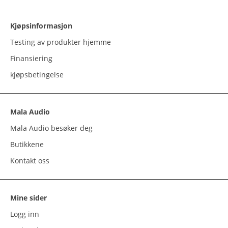
Ny kunde
Vilkår
Personvernerklæring
Administrer cookies
© 2023 MALA AUDIO
ANALOGSENTERET AS,
Askerveien 61, 1384 Asker,
Norge +47 40406813
Org. 923670653MVA
Powered by Proline AS