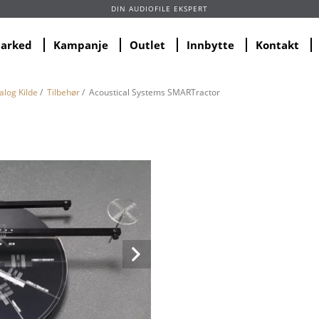
DIN AUDIOFILE EKSPERT
marked
Kampanje
Outlet
Innbytte
Kontakt
alog Kilde
/
Tilbehør
/ Acoustical Systems SMARTractor