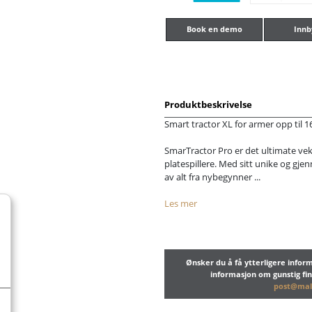
Book en demo
Innb
Produktbeskrivelse
Smart tractor XL for armer opp til 1
SmarTractor Pro er det ultimate vek
platespillere. Med sitt unike og g
av alt fra nybegynner ...
Les mer
Ønsker du å få ytterligere info
informasjon om gunstig fi
post@mal