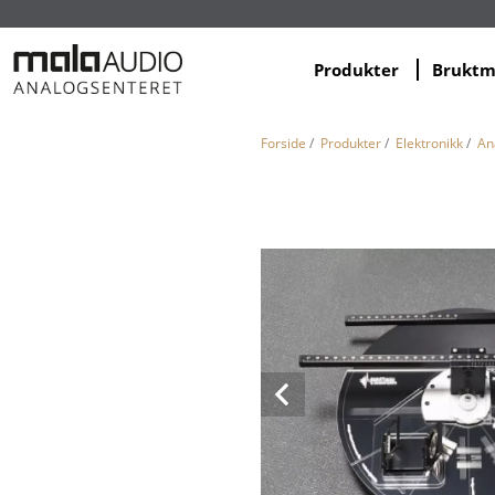
Produkter
Brukt
Forside
/
Produkter
/
Elektronikk
/
An