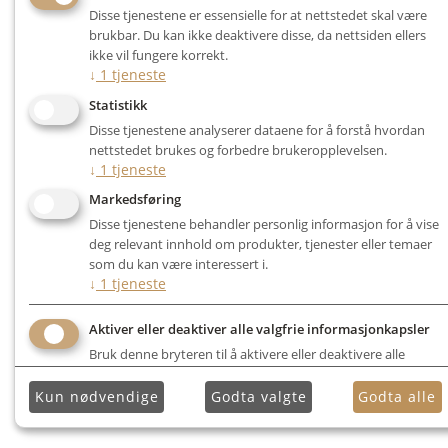
Disse tjenestene er essensielle for at nettstedet skal være
brukbar. Du kan ikke deaktivere disse, da nettsiden ellers
ikke vil fungere korrekt.
↓
1
tjeneste
Statistikk
Disse tjenestene analyserer dataene for å forstå hvordan
nettstedet brukes og forbedre brukeropplevelsen.
↓
1
tjeneste
Markedsføring
Disse tjenestene behandler personlig informasjon for å vise
deg relevant innhold om produkter, tjenester eller temaer
som du kan være interessert i.
↓
1
tjeneste
Aktiver eller deaktiver alle valgfrie informasjonkapsler
Bruk denne bryteren til å aktivere eller deaktivere alle
valgfrie informasjonkapsler.
Kun nødvendige
Godta valgte
Godta alle