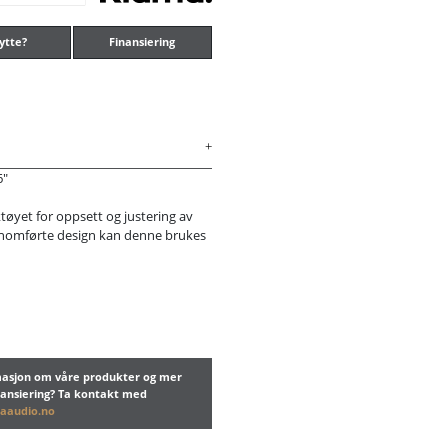
ytte?
Finansiering
6"
tøyet for oppsett og justering av
jennomførte design kan denne brukes
rmasjon om våre produkter og mer
nansiering? Ta kontakt med
aaudio.no