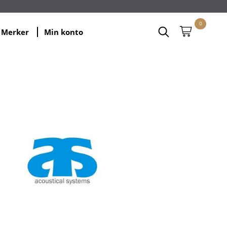
0
Merker
Min konto