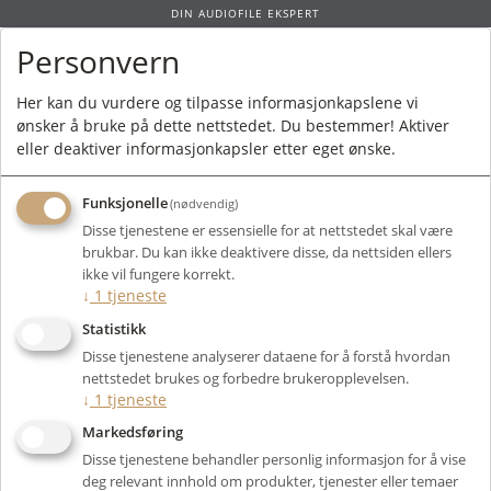
DIN AUDIOFILE EKSPERT
Personvern
0
Her kan du vurdere og tilpasse informasjonkapslene vi
ønsker å bruke på dette nettstedet. Du bestemmer! Aktiver
Forside
/
Produkter
/
Kabler
/
Strømkabler
/ Ansuz Mainz A3
eller deaktiver informasjonkapsler etter eget ønske.
Funksjonelle
(nødvendig)
Disse tjenestene er essensielle for at nettstedet skal være
brukbar. Du kan ikke deaktivere disse, da nettsiden ellers
ikke vil fungere korrekt.
↓
1
tjeneste
Statistikk
Disse tjenestene analyserer dataene for å forstå hvordan
nettstedet brukes og forbedre brukeropplevelsen.
↓
1
tjeneste
Markedsføring
Disse tjenestene behandler personlig informasjon for å vise
deg relevant innhold om produkter, tjenester eller temaer