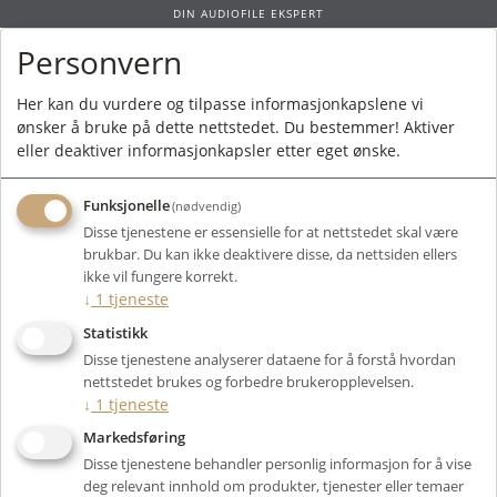
DIN AUDIOFILE EKSPERT
Personvern
0
Her kan du vurdere og tilpasse informasjonkapslene vi
ønsker å bruke på dette nettstedet. Du bestemmer! Aktiver
Forside
/
Bruktmarked
/
Kabler og Strøm
/ Ansuz Mainz P2 2m - BRUKT
eller deaktiver informasjonkapsler etter eget ønske.
Funksjonelle
(nødvendig)
Disse tjenestene er essensielle for at nettstedet skal være
brukbar. Du kan ikke deaktivere disse, da nettsiden ellers
ikke vil fungere korrekt.
↓
1
tjeneste
Statistikk
Disse tjenestene analyserer dataene for å forstå hvordan
nettstedet brukes og forbedre brukeropplevelsen.
↓
1
tjeneste
Markedsføring
Disse tjenestene behandler personlig informasjon for å vise
deg relevant innhold om produkter, tjenester eller temaer