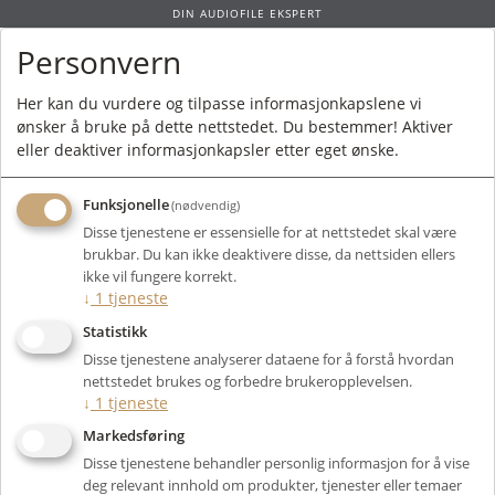
DIN AUDIOFILE EKSPERT
Personvern
0
Her kan du vurdere og tilpasse informasjonkapslene vi
ønsker å bruke på dette nettstedet. Du bestemmer! Aktiver
Forside
/
Bruktmarked
/
Kabler og Strøm
/ Ansuz Signalz A2 RCA 1m -
eller deaktiver informasjonkapsler etter eget ønske.
BRUKT
Funksjonelle
(nødvendig)
Disse tjenestene er essensielle for at nettstedet skal være
brukbar. Du kan ikke deaktivere disse, da nettsiden ellers
ikke vil fungere korrekt.
↓
1
tjeneste
Statistikk
Disse tjenestene analyserer dataene for å forstå hvordan
nettstedet brukes og forbedre brukeropplevelsen.
↓
1
tjeneste
Markedsføring
Disse tjenestene behandler personlig informasjon for å vise
deg relevant innhold om produkter, tjenester eller temaer