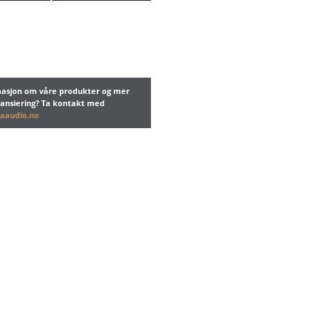
rmasjon om våre produkter og mer
nansiering? Ta kontakt med
aaudio.no