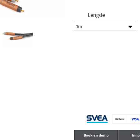
Lengde
Book en demo
Innb