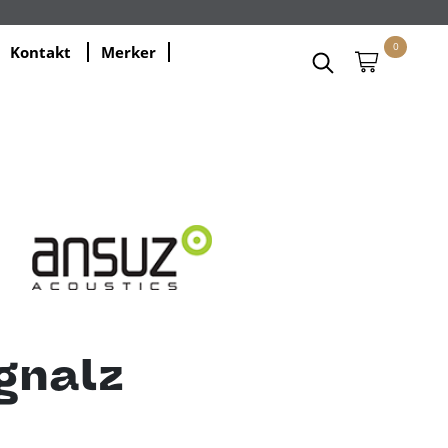
0
Kontakt
Merker
gnalz