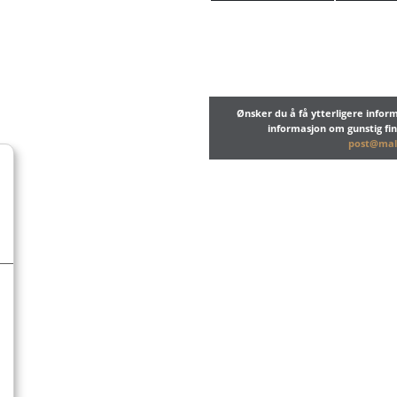
Ønsker du å få ytterligere info
informasjon om gunstig fi
post@mal