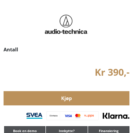
Antall
Kr 390,-
Kjøp
Book en demo
Innbytte?
Finansiering