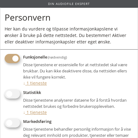
DIN AUDIOFILE EKSPERT
Personvern
0
Her kan du vurdere og tilpasse informasjonkapslene vi
ønsker å bruke på dette nettstedet. Du bestemmer! Aktiver
Forside
/
Produkter
/
Elektronikk
/
Analog Kilde
/
Tilbehør
/ Audio Technica
eller deaktiver informasjonkapsler etter eget ønske.
AT615
Funksjonelle
(nødvendig)
Disse tjenestene er essensielle for at nettstedet skal være
brukbar. Du kan ikke deaktivere disse, da nettsiden ellers
ikke vil fungere korrekt.
↓
1
tjeneste
Statistikk
Disse tjenestene analyserer dataene for å forstå hvordan
nettstedet brukes og forbedre brukeropplevelsen.
↓
1
tjeneste
Markedsføring
Disse tjenestene behandler personlig informasjon for å vise
deg relevant innhold om produkter, tjenester eller temaer