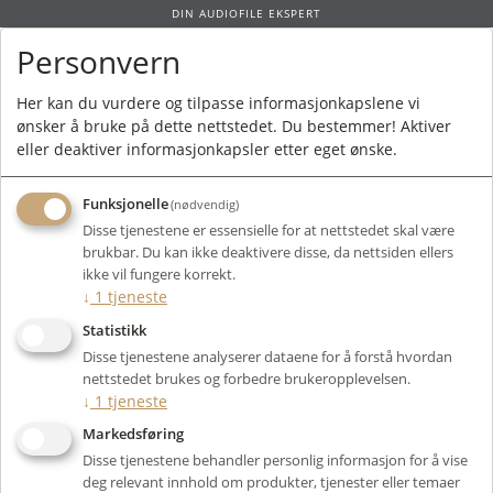
DIN AUDIOFILE EKSPERT
Personvern
0
Her kan du vurdere og tilpasse informasjonkapslene vi
ønsker å bruke på dette nettstedet. Du bestemmer! Aktiver
Forside
/
Merkevarer
/ B-Tech
eller deaktiver informasjonkapsler etter eget ønske.
Funksjonelle
(nødvendig)
Disse tjenestene er essensielle for at nettstedet skal være
brukbar. Du kan ikke deaktivere disse, da nettsiden ellers
Filter
ikke vil fungere korrekt.
↓
1
tjeneste
Viser 0 produkter
Statistikk
Disse tjenestene analyserer dataene for å forstå hvordan
nettstedet brukes og forbedre brukeropplevelsen.
↓
1
tjeneste
Markedsføring
Disse tjenestene behandler personlig informasjon for å vise
deg relevant innhold om produkter, tjenester eller temaer