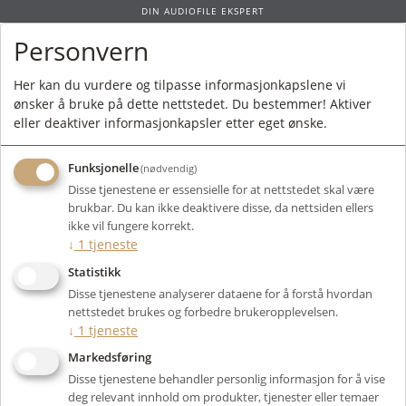
DIN AUDIOFILE EKSPERT
Personvern
0
Her kan du vurdere og tilpasse informasjonkapslene vi
ønsker å bruke på dette nettstedet. Du bestemmer! Aktiver
Forside
/
Produkter
/
Høyttalere
/
Passive Høyttalere
/
Gulvstående
/
eller deaktiver informasjonkapsler etter eget ønske.
Børresen T5 CRYO
Funksjonelle
(nødvendig)
Disse tjenestene er essensielle for at nettstedet skal være
brukbar. Du kan ikke deaktivere disse, da nettsiden ellers
ikke vil fungere korrekt.
↓
1
tjeneste
Statistikk
Disse tjenestene analyserer dataene for å forstå hvordan
nettstedet brukes og forbedre brukeropplevelsen.
↓
1
tjeneste
Markedsføring
Disse tjenestene behandler personlig informasjon for å vise
deg relevant innhold om produkter, tjenester eller temaer