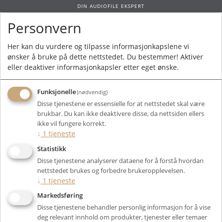
DIN AUDIOFILE EKSPERT
Personvern
0
Her kan du vurdere og tilpasse informasjonkapslene vi
ønsker å bruke på dette nettstedet. Du bestemmer! Aktiver
Forside
/
Merkevarer
/ Canor
eller deaktiver informasjonkapsler etter eget ønske.
Funksjonelle
(nødvendig)
Disse tjenestene er essensielle for at nettstedet skal være
brukbar. Du kan ikke deaktivere disse, da nettsiden ellers
Filter
ikke vil fungere korrekt.
↓
1
tjeneste
Viser 0 produkter
Statistikk
Disse tjenestene analyserer dataene for å forstå hvordan
nettstedet brukes og forbedre brukeropplevelsen.
↓
1
tjeneste
Markedsføring
Disse tjenestene behandler personlig informasjon for å vise
deg relevant innhold om produkter, tjenester eller temaer