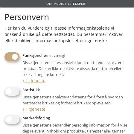
DIN AUDIOFILE EKSPERT
Personvern
0
Her kan du vurdere og tilpasse informasjonkapslene vi
ønsker å bruke på dette nettstedet. Du bestemmer! Aktiver
Forside
/
Produkter
/
Rør
/
Smårør
/
ECC81/12AT7
/ Electro Harmonix
eller deaktiver informasjonkapsler etter eget ønske.
12AT7EH
Funksjonelle
(nødvendig)
Disse tjenestene er essensielle for at nettstedet skal være
brukbar. Du kan ikke deaktivere disse, da nettsiden ellers
ikke vil fungere korrekt.
↓
1
tjeneste
Statistikk
Disse tjenestene analyserer dataene for å forstå hvordan
nettstedet brukes og forbedre brukeropplevelsen.
↓
1
tjeneste
Markedsføring
Disse tjenestene behandler personlig informasjon for å vise
deg relevant innhold om produkter, tjenester eller temaer