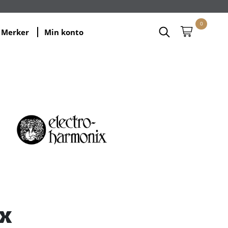
0
Merker
Min konto
x