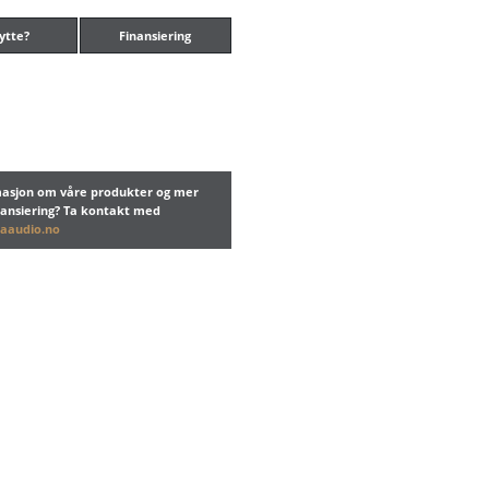
ytte?
Finansiering
rmasjon om våre produkter og mer
nansiering? Ta kontakt med
aaudio.no