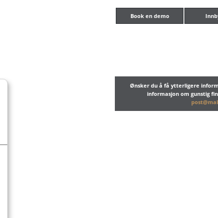
Book en demo
Innb
Ønsker du å få ytterligere info
informasjon om gunstig fi
post@mal